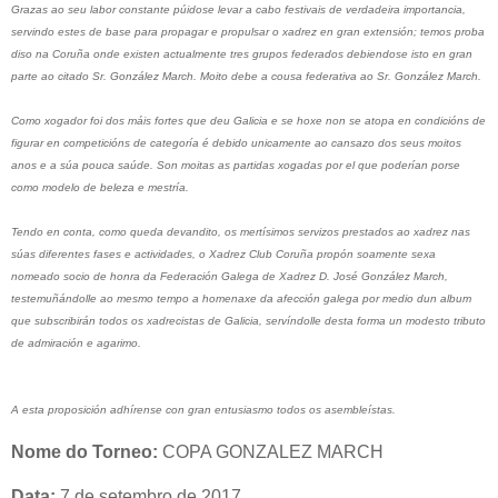
Grazas ao seu labor constante púidose levar a cabo festivais de verdadeira importancia,
servindo estes de base para propagar e propulsar o xadrez en gran extensión; temos proba
diso na Coruña onde existen actualmente tres grupos federados debiendose isto en gran
parte ao citado Sr. González March. Moito debe a cousa federativa ao Sr. González March.
Como xogador foi dos máis fortes que deu Galicia e se hoxe non se atopa en condicións de
figurar en competicións de categoría é debido unicamente ao cansazo dos seus moitos
anos e a súa pouca saúde. Son moitas as partidas xogadas por el que poderían porse
como modelo de beleza e mestría.
Tendo en conta, como queda devandito, os mertísimos servizos prestados ao xadrez nas
súas diferentes fases e actividades, o Xadrez Club Coruña propón soamente sexa
nomeado socio de honra da Federación Galega de Xadrez D. José González March,
testemuñándolle ao mesmo tempo a homenaxe da afección galega por medio dun album
que subscribirán todos os xadrecistas de Galicia, servíndolle desta forma un modesto tributo
de admiración e agarimo.
A esta proposición adhírense con gran entusiasmo todos os asembleístas.
Nome do Torneo:
COPA GONZALEZ MARCH
Data:
7 de setembro de 2017.