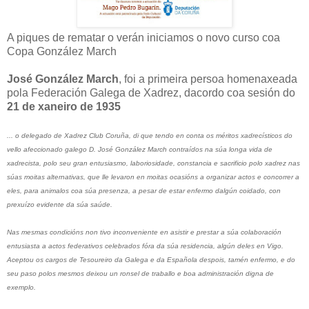
A piques de rematar o verán iniciamos o novo curso coa
Copa González March
José González March
, foi a primeira persoa homenaxeada
pola Federación Galega de Xadrez, dacordo coa sesión do
21 de xaneiro de 1935
... o delegado de Xadrez Club Coruña, di que tendo en conta os méritos xadrecísticos do
vello afeccionado galego D. José González March contraídos na súa longa vida de
xadrecista, polo seu gran entusiasmo, laboriosidade, constancia e sacrificio polo xadrez nas
súas moitas alternativas, que lle levaron en moitas ocasións a organizar actos e concorrer a
eles, para animalos coa súa presenza, a pesar de estar enfermo dalgún coidado, con
prexuízo evidente da súa saúde.
Nas mesmas condicións non tivo inconveniente en asistir e prestar a súa colaboración
entusiasta a actos federativos celebrados fóra da súa residencia, algún deles en Vigo.
Aceptou os cargos de Tesoureiro da Galega e da Española despois, tamén enfermo, e do
seu paso polos mesmos deixou un ronsel de traballo e boa administración digna de
exemplo.