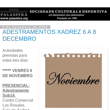
5 de novembro de 2020
ADESTRAMENTOS XADREZ 6 A 8
DECEMBRO
Actividades
previstas para
estes tres días:
*****
VENRES 6
DE NOVEMBRO
PRESENCIAL:
Adestramento
Sub14.
Centro Comercial
Los Rosales.