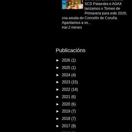
SCD Palaestra e AGAX
lanzamos o Torneo de
Primavera para este 2026,
coa axuda do Concello de Coruña.
Agardamos a vo...
Hai 2 meses
Publicacións
►
2026
(1)
►
2025
(1)
►
2024
(4)
►
2023
(15)
►
2022
(14)
►
2021
(6)
►
2020
(6)
►
2019
(7)
►
2018
(7)
►
2017
(9)