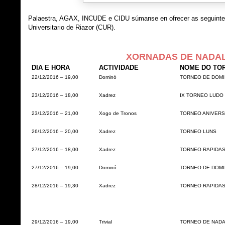
Palaestra, AGAX, INCUDE e CIDU súmanse en ofrecer as seguintes
Universitario de Riazor (CUR).
XORNADAS DE NADAL
DIA E HORA
ACTIVIDADE
NOME DO TO
22/12/2016 – 19,00
Dominó
TORNEO DE DOMI
23/12/2016 – 18,00
Xadrez
IX TORNEO LUDO
23/12/2016 – 21,00
Xogo de Tronos
TORNEO ANIVERS
26/12/2016 – 20,00
Xadrez
TORNEO LUNS
27/12/2016 – 18,00
Xadrez
TORNEO RAPIDAS
27/12/2016 – 19,00
Dominó
TORNEO DE DOMI
28/12/2016 – 19,30
Xadrez
TORNEO RAPIDA
29/12/2016 – 19,00
Trivial
TORNEO DE NADA