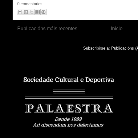
0 comentarios
Publicacións máis recentes
Inicio
Subscribirse a:
Publicacións (