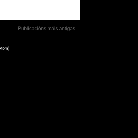
Publicacións máis antigas
Atom)