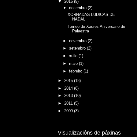
▼
2016
(9)
▼
decembro
(2)
XORNADAS LUDICAS DE
NADAL
Torneo de Xadrez Aniversario de
Palaestra
►
novembro
(2)
►
setembro
(2)
►
xullo
(1)
►
maio
(1)
►
febreiro
(1)
►
2015
(18)
►
2014
(8)
►
2013
(10)
►
2011
(5)
►
2009
(3)
Visualizacións de páxinas