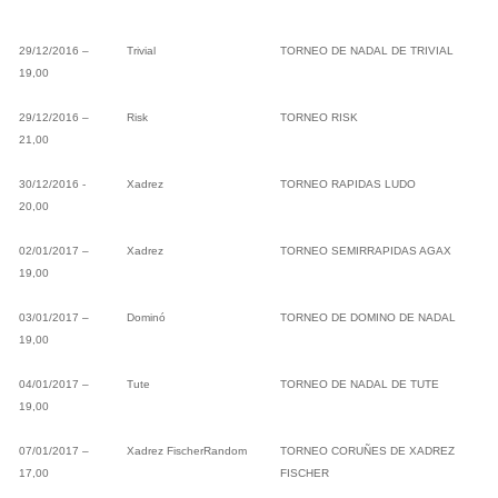
29/12/2016 –
Trivial
TORNEO DE NADAL DE TRIVIAL
19,00
29/12/2016 –
Risk
TORNEO RISK
21,00
30/12/2016 -
Xadrez
TORNEO RAPIDAS LUDO
20,00
02/01/2017 –
Xadrez
TORNEO SEMIRRAPIDAS AGAX
19,00
03/01/2017 –
Dominó
TORNEO DE DOMINO DE NADAL
19,00
04/01/2017 –
Tute
TORNEO DE NADAL DE TUTE
19,00
07/01/2017 –
Xadrez FischerRandom
TORNEO CORUÑES DE XADREZ
17,00
FISCHER