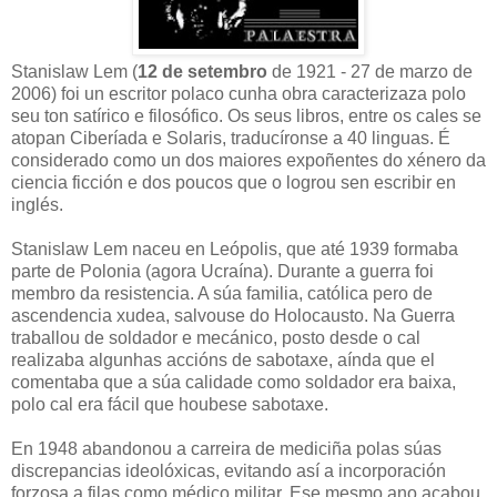
Stanislaw Lem (
12 de setembro
de 1921 - 27 de marzo de
2006) foi un escritor polaco cunha obra caracterizaza polo
seu ton satírico e filosófico. Os seus libros, entre os cales se
atopan Ciberíada e Solaris, traducíronse a 40 linguas. É
considerado como un dos maiores expoñentes do xénero da
ciencia ficción e dos poucos que o logrou sen escribir en
inglés.
Stanislaw Lem naceu en Leópolis, que até 1939 formaba
parte de Polonia (agora Ucraína). Durante a guerra foi
membro da resistencia. A súa familia, católica pero de
ascendencia xudea, salvouse do Holocausto. Na Guerra
traballou de soldador e mecánico, posto desde o cal
realizaba algunhas accións de sabotaxe, aínda que el
comentaba que a súa calidade como soldador era baixa,
polo cal era fácil que houbese sabotaxe.
En 1948 abandonou a carreira de mediciña polas súas
discrepancias ideolóxicas, evitando así a incorporación
forzosa a filas como médico militar. Ese mesmo ano acabou