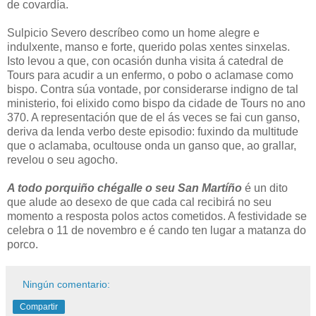
de covardía.
Sulpicio Severo descríbeo como un home alegre e
indulxente, manso e forte, querido polas xentes sinxelas.
Isto levou a que, con ocasión dunha visita á catedral de
Tours para acudir a un enfermo, o pobo o aclamase como
bispo. Contra súa vontade, por considerarse indigno de tal
ministerio, foi elixido como bispo da cidade de Tours no ano
370. A representación que de el ás veces se fai cun ganso,
deriva da lenda verbo deste episodio: fuxindo da multitude
que o aclamaba, ocultouse onda un ganso que, ao grallar,
revelou o seu agocho.
A todo porquiño chégalle o seu San Martíño
é un dito
que alude ao desexo de que cada cal recibirá no seu
momento a resposta polos actos cometidos. A festividade se
celebra o 11 de novembro e é cando ten lugar a matanza do
porco.
Ningún comentario:
Compartir