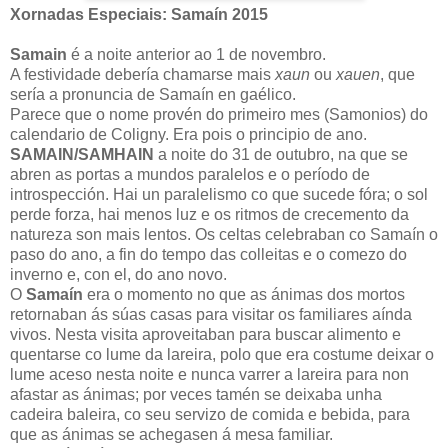
Xornadas Especiais: Samaín 2015
Samain
é a noite anterior ao 1 de novembro.
A festividade debería chamarse mais
xaun
ou
xauen
, que
sería a pronuncia de Samaín en gaélico.
Parece que o nome provén do primeiro mes (Samonios) do
calendario de Coligny. Era pois o principio de ano.
SAMAIN/SAMHAIN
a noite do 31 de outubro, na que se
abren as portas a mundos paralelos e o período de
introspección. Hai un paralelismo co que sucede fóra; o sol
perde forza, hai menos luz e os ritmos de crecemento da
natureza son mais lentos. Os celtas celebraban co Samaín o
paso do ano, a fin do tempo das colleitas e o comezo do
inverno e, con el, do ano novo.
O
Samaín
era o momento no que as ánimas dos mortos
retornaban ás súas casas para visitar os familiares aínda
vivos. Nesta visita aproveitaban para buscar alimento e
quentarse co lume da lareira, polo que era costume deixar o
lume aceso nesta noite e nunca varrer a lareira para non
afastar as ánimas; por veces tamén se deixaba unha
cadeira baleira, co seu servizo de comida e bebida, para
que as ánimas se achegasen á mesa familiar.