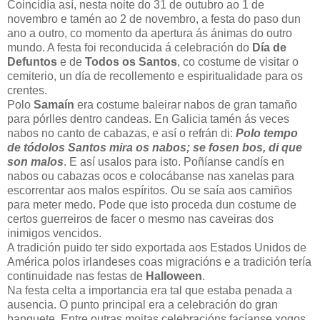
Coincidía así, nesta noite do 31 de outubro ao 1 de
novembro e tamén ao 2 de novembro, a festa do paso dun
ano a outro, co momento da apertura ás ánimas do outro
mundo. A festa foi reconducida á celebración do
Día de
Defuntos
e de
Todos os Santos
, co costume de visitar o
cemiterio, un día de recollemento e espiritualidade para os
crentes.
Polo
Samaín
era costume baleirar nabos de gran tamaño
para pórlles dentro candeas. En Galicia tamén ás veces
nabos no canto de cabazas, e así o refrán di:
Polo tempo
de tódolos Santos mira
os nabos; se fosen bos, di que
son malos
. E así usalos para isto. Poñíanse candís en
nabos ou cabazas ocos e colocábanse nas xanelas para
escorrentar aos malos espíritos. Ou se saía aos camiños
para meter medo. Pode que isto proceda dun costume de
certos guerreiros de facer o mesmo nas caveiras dos
inimigos vencidos.
A tradición puido ter sido exportada aos Estados Unidos de
América polos irlandeses coas migracións e a tradición tería
continuidade nas festas de
Halloween
.
Na festa celta a importancia era tal que estaba penada a
ausencia. O punto principal era a celebración do gran
banquete. Entre outras moitas celebracións facíanse xogos