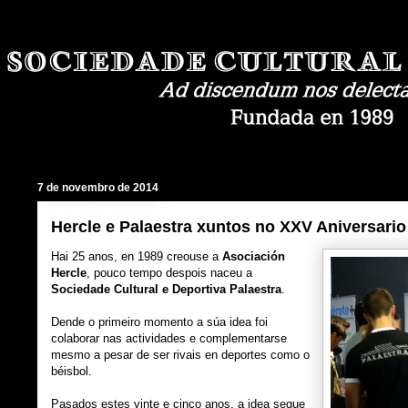
7 de novembro de 2014
Hercle e Palaestra xuntos no XXV Aniversario
Hai 25 anos, en 1989 creouse a
Asociación
Hercle
, pouco tempo despois naceu a
Sociedade Cultural e Deportiva Palaestra
.
Dende o primeiro momento a súa idea foi
colaborar nas actividades e complementarse
mesmo a pesar de ser rivais en deportes como o
béisbol.
Pasados estes vinte e cinco anos, a idea segue