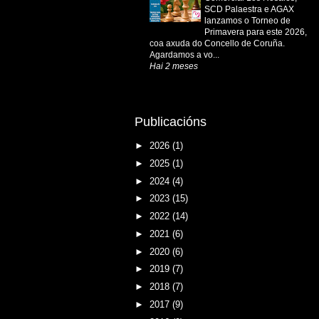
SCD Palaestra e AGAX
lanzamos o Torneo de
Primavera para este 2026,
coa axuda do Concello de Coruña.
Agardamos a vo...
Hai 2 meses
Publicacións
►
2026
(1)
►
2025
(1)
►
2024
(4)
►
2023
(15)
►
2022
(14)
►
2021
(6)
►
2020
(6)
►
2019
(7)
►
2018
(7)
►
2017
(9)