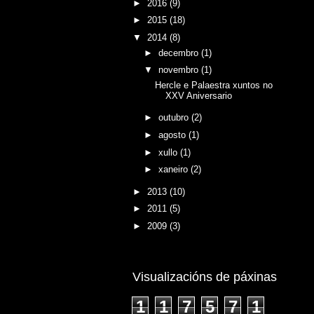
►
2016
(9)
►
2015
(18)
▼
2014
(8)
►
decembro
(1)
▼
novembro
(1)
Hercle e Palaestra xuntos no
XXV Aniversario
►
outubro
(2)
►
agosto
(1)
►
xullo
(1)
►
xaneiro
(2)
►
2013
(10)
►
2011
(5)
►
2009
(3)
Visualizacións de páxinas
1
1
7
5
7
1