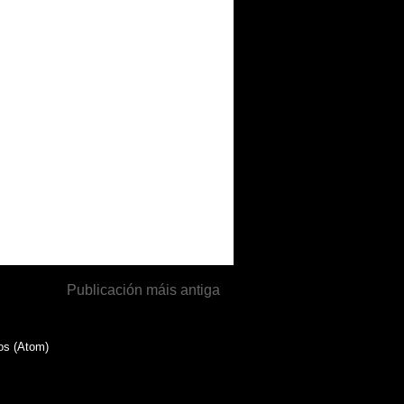
Publicación máis antiga
os (Atom)