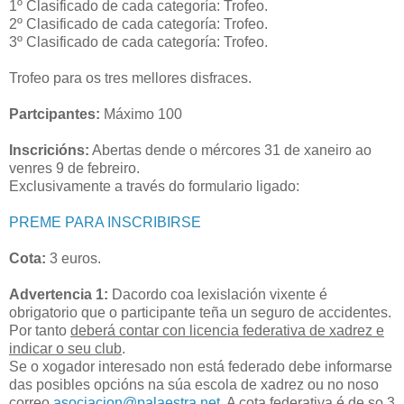
1º Clasificado de cada categoría: Trofeo.
2º Clasificado de cada categoría: Trofeo.
3º Clasificado de cada categoría: Trofeo.
Trofeo para os tres mellores disfraces.
Partcipantes:
Máximo 100
Inscricións:
Abertas dende o mércores 31 de xaneiro ao
venres 9 de febreiro.
Exclusivamente a través do formulario ligado:
PREME PARA INSCRIBIRSE
Cota:
3 euros.
Advertencia 1:
Dacordo coa lexislación vixente é
obrigatorio que o participante teña un seguro de accidentes.
Por tanto
deberá contar con licencia federativa de xadrez e
indicar o seu club
.
Se o xogador interesado non está federado debe informarse
das posibles opcións na súa escola de xadrez ou no noso
correo
asociacion@palaestra.net
. A cota federativa é de so 3