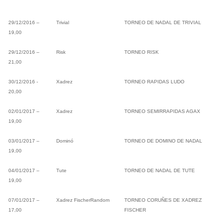
29/12/2016 –
Trivial
TORNEO DE NADAL DE TRIVIAL
19,00
29/12/2016 –
Risk
TORNEO RISK
21,00
30/12/2016 -
Xadrez
TORNEO RAPIDAS LUDO
20,00
02/01/2017 –
Xadrez
TORNEO SEMIRRAPIDAS AGAX
19,00
03/01/2017 –
Dominó
TORNEO DE DOMINO DE NADAL
19,00
04/01/2017 –
Tute
TORNEO DE NADAL DE TUTE
19,00
07/01/2017 –
Xadrez FischerRandom
TORNEO CORUÑES DE XADREZ
17,00
FISCHER